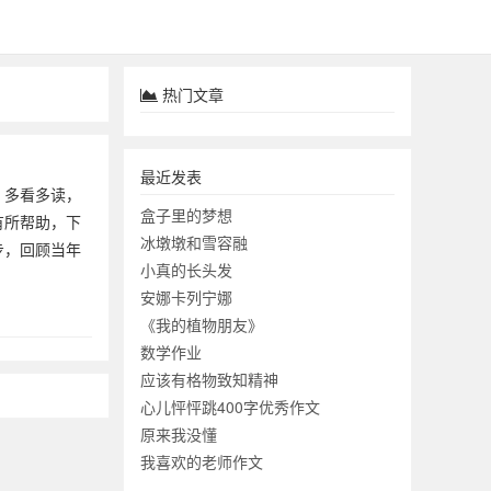
热门文章
最近发表
，多看多读，
盒子里的梦想
有所帮助，下
冰墩墩和雪容融
步，回顾当年
小真的长头发
安娜卡列宁娜
《我的植物朋友》
数学作业
应该有格物致知精神
心儿怦怦跳400字优秀作文
原来我没懂
我喜欢的老师作文