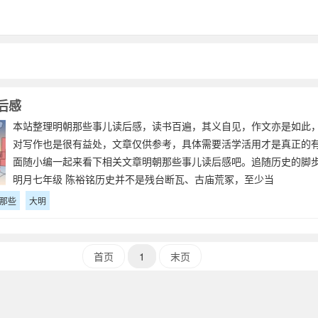
后感
本站整理明朝那些事儿读后感，读书百遍，其义自见，作文亦是如此
对写作也是很有益处，文章仅供参考，具体需要活学活用才是真正的
面随小编一起来看下相关文章明朝那些事儿读后感吧。追随历史的脚
明月七年级 陈裕铭历史并不是残台断瓦、古庙荒冢，至少当
那些
大明
首页
1
末页