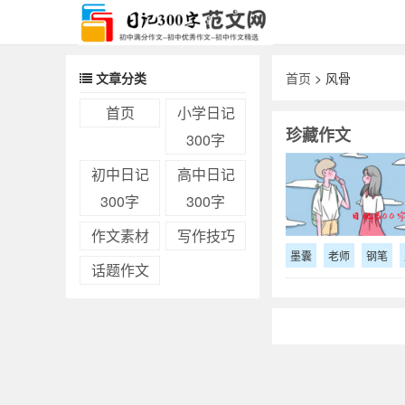
文章分类
首页
> 风骨
首页
小学日记
珍藏作文
300字
初中日记
高中日记
300字
300字
作文素材
写作技巧
墨囊
老师
钢笔
话题作文