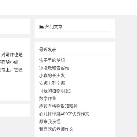
热门文章
最近发表
，对写作也是
盒子里的梦想
下面随小编一
冰墩墩和雪容融
钢笔上，它通
小真的长头发
安娜卡列宁娜
《我的植物朋友》
数学作业
应该有格物致知精神
心儿怦怦跳400字优秀作文
原来我没懂
我喜欢的老师作文