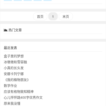
仿写吧。小练笔作者笔下的腊八粥让人垂涎
欲滴。再读读课文第1自然段，照样子写一种
你喜
首页
1
末页
热门文章
最近发表
盒子里的梦想
冰墩墩和雪容融
小真的长头发
安娜卡列宁娜
《我的植物朋友》
数学作业
应该有格物致知精神
心儿怦怦跳400字优秀作文
原来我没懂