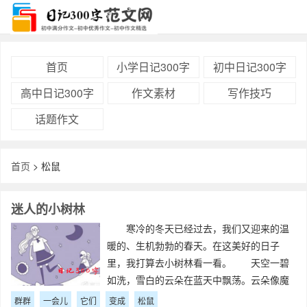
首页
小学日记300字
初中日记300字
高中日记300字
作文素材
写作技巧
话题作文
首页
> 松鼠
迷人的小树林
寒冷的冬天已经过去，我们又迎来的温
暖的、生机勃勃的春天。在这美好的日子
里，我打算去小树林看一看。 天空一碧
如洗，雪白的云朵在蓝天中飘荡。云朵像魔
法师一样，一会儿变成绵羊，一会儿变成乌
群群
一会儿
它们
变成
松鼠