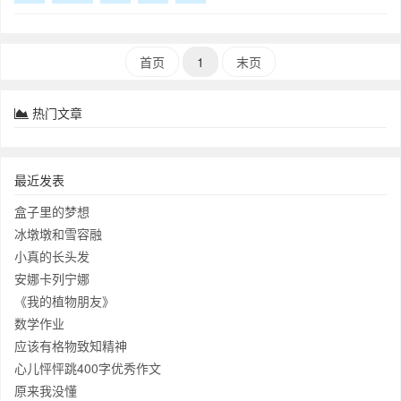
龟，一会儿变成小兔。。。美丽极了。在蓝
天白云的映衬下，群山显得格外壮丽。
大树脱
首页
1
末页
热门文章
最近发表
盒子里的梦想
冰墩墩和雪容融
小真的长头发
安娜卡列宁娜
《我的植物朋友》
数学作业
应该有格物致知精神
心儿怦怦跳400字优秀作文
原来我没懂