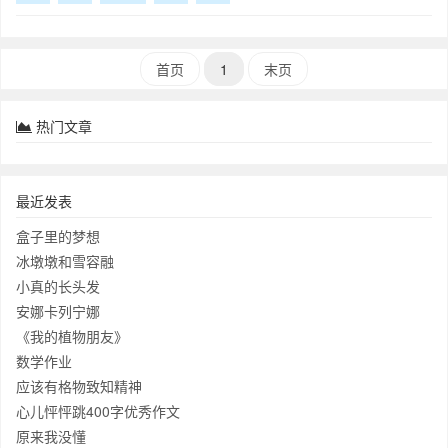
了节日喜庆气氛。 公园的左
首页
1
末页
热门文章
最近发表
盒子里的梦想
冰墩墩和雪容融
小真的长头发
安娜卡列宁娜
《我的植物朋友》
数学作业
应该有格物致知精神
心儿怦怦跳400字优秀作文
原来我没懂