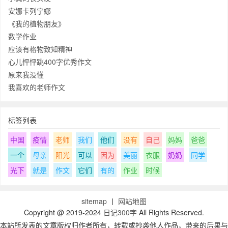
安娜卡列宁娜
《我的植物朋友》
数学作业
应该有格物致知精神
心儿怦怦跳400字优秀作文
原来我没懂
我喜欢的老师作文
标签列表
中国
疫情
老师
我们
他们
没有
自己
妈妈
爸爸
一个
母亲
阳光
可以
因为
美丽
衣服
奶奶
同学
光下
就是
作文
它们
有的
作业
时候
sitemap
丨
网站地图
Copyright @ 2019-2024
日记300字
All Rights Reserved.
本站所发表的文章版权归作者所有，转载或抄袭他人作品，带来的后果与