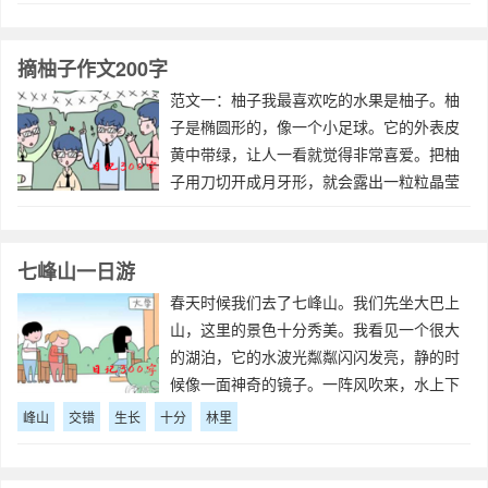
点挖……这可苦了我们的邻居，一大株花椒
树被砍了
摘柚子作文200字
范文一：柚子我最喜欢吃的水果是柚子。柚
子是椭圆形的，像一个小足球。它的外表皮
黄中带绿，让人一看就觉得非常喜爱。把柚
子用刀切开成月牙形，就会露出一粒粒晶莹
透亮的籽，像一颗颗耀眼的小玛瑙，馋得人
直流口水。这时，我迫不急待的拿起一只小
船闻上一闻，一股股淡淡的清香扑鼻而来，
七峰山一日游
忍不
春天时候我们去了七峰山。我们先坐大巴上
山，这里的景色十分秀美。我看见一个很大
的湖泊，它的水波光粼粼闪闪发亮，静的时
候像一面神奇的镜子。一阵风吹来，水上下
波动，就像镜子碎了。那里还安了几个喷
峰山
交错
生长
十分
林里
泉，水从喷泉里喷出来，十分有趣。我最喜
欢的是玻璃桥，你站在它上面完全不必担心