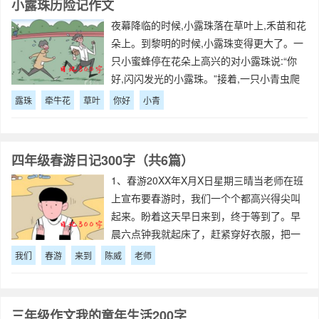
小露珠历险记作文
夜幕降临的时候,小露珠落在草叶上,禾苗和花
朵上。到黎明的时候,小露珠变得更大了。一
只小蜜蜂停在花朵上高兴的对小露珠说:“你
好,闪闪发光的小露珠。”接着,一只小青虫爬
到草叶上对小露珠说:“你好,银光闪闪的小露
露珠
牵牛花
草叶
你好
小青
珠。”最后,一只小青蛙对小露珠说:“你好,静音
剔透的小露珠。”小
四年级春游日记300字（共6篇）
1、春游20XX年X月X日星期三晴当老师在班
上宣布要春游时，我们一个个都高兴得尖叫
起来。盼着这天早日来到，终于等到了。早
晨六点钟我就起床了，赶紧穿好衣服，把一
切准备工作都做好了。背起小书包蹦蹦跳跳
我们
春游
来到
陈威
老师
的来到学校，看到同学们个个都那么高兴。
吃完早餐，整队乘车前往东湖楚风园。在
三年级作文我的童年生活200字