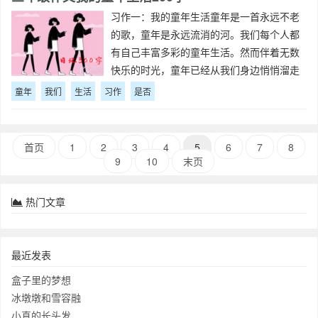
习作一：我的童年生活童年是一首永远不老
的歌，童年是永远流消的河。我们每个人都
有自己丰富多彩的童年生活。然而伴着无数
快乐的时光，童年已经从我们身边悄悄溜走
了，随着时间的流逝，那些有趣的童年往
童年
我们
生活
习作
是否
事，你还记得吗？只要翻开回忆的篇章，你
就会感到格外熟悉，格外温馨。我们都曾经
拥有一
首页
1
2
3
4
5
6
7
8
9
10
末页
热门文章
最近发表
盒子里的梦想
冰墩墩和雪容融
小真的长头发