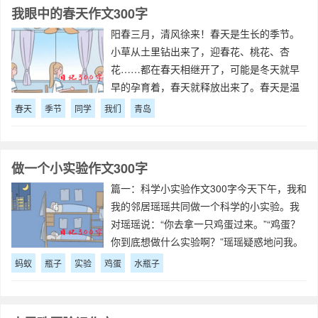
掉下去
我眼中的春天作文300字
阳春三月，清风徐来！春天是生长的季节。
小草从土里钻出来了，迎春花、桃花、杏
花……都在春天相继开了，可能是冬天就早
早的孕育着，春天就释放出来了。春天是温
暖的季节。因为春天渐渐变暖和了，但青岛
春天
季节
同学
我们
青岛
的春天本身就不是很冷，随着升温，青岛的
“绿树红花”也变得更鲜艳了。春天是学习的季
节
做一个小实验作文300字
篇一：科学小实验作文300字今天下午，我和
我的邻居瑶瑶共同做一个科学的小实验。我
对瑶瑶说：“你去拿一只鸡蛋过来。”“鸡蛋？
你到底想做什么实验啊？”瑶瑶疑惑地问我。
我神秘地一笑，说：“待会你就知道了。”我把
蚂蚁
瓶子
实验
鸡蛋
水瓶子
一个盛了一大缸水的鱼缸放在桌子上，然后
从瑶瑶手中拿过那只鸡蛋，把它