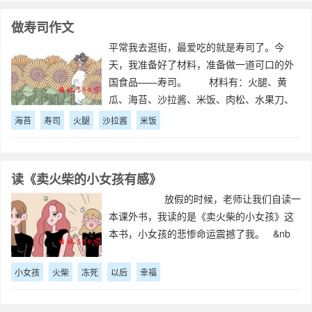
生命
做寿司作文
平常我去逛街，最爱吃的就是寿司了。今
天，我准备好了材料，准备做一道可口的外
国食品——寿司。 材料有：火腿、黄
瓜、海苔、沙拉酱、米饭、肉松、水果刀、
寿司帘。先把米饭蒸好，然后用饭勺把米饭
海苔
寿司
火腿
沙拉酱
米饭
铺在海苔上，并且要铺均匀，这样米饭才不
会沾在一起，接着在上面涂一层沙拉酱，仿
佛是在
读《卖火柴的小女孩有感》
放假的时候，老师让我们自读一
本课外书，我读的是《卖火柴的小女孩》这
本书，小女孩的悲惨命运震撼了我。 &nb
小女孩
火柴
冻死
以后
幸福