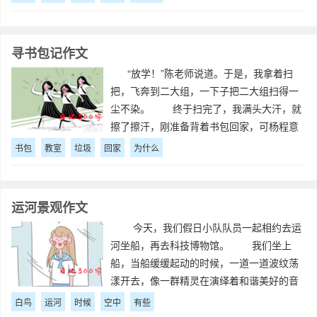
去！我走近一看，不禁吓了一跳：它的内侧
还有许多虫子！它们都死了，正在被消化液
消化。
寻书包记作文
“放学！”陈老师说道。于是，我拿着扫
把，飞奔到二大组，一下子把二大组扫得一
尘不染。 终于扫完了，我满头大汗，就
擦了擦汗，刚准备背着书包回家，可杨程意
却叫住了我，让我去倒垃圾，我心里想：
书包
教室
垃圾
回家
为什么
唉！为什么杨程意每次都叫我去呢？还是不
管
运河景观作文
今天，我们假日小队队员一起相约去运
河坐船，再去科技博物馆。 我们坐上
船，当船缓缓起动的时候，一道一道波纹荡
漾开去，像一群精灵在演绎着和谐美好的音
符。两岸的植被被河水浸润着，显得更加葱
白鸟
运河
时候
空中
有些
绿了，而花也显得更艳了。