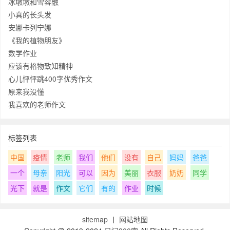
冰墩墩和雪容融
小真的长头发
安娜卡列宁娜
《我的植物朋友》
数学作业
应该有格物致知精神
心儿怦怦跳400字优秀作文
原来我没懂
我喜欢的老师作文
标签列表
中国
疫情
老师
我们
他们
没有
自己
妈妈
爸爸
一个
母亲
阳光
可以
因为
美丽
衣服
奶奶
同学
光下
就是
作文
它们
有的
作业
时候
sitemap
丨
网站地图