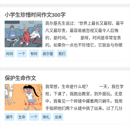
小学生珍惜时间作文300字
高尔基先生说过：“世界上最长又最短，最平
凡又最珍贵，最容易被忽视又最令人后悔
的，是时间。” 是呀，时间是非常宝贵
的。如果你一点也不珍惜它，它就会与你擦
肩而过，比如，你在睡午觉时，它就从你身
时间
一个
有时
高尔基
我们
边大步大步的流走。 时间就像小河里的
水，它总是这么匆匆地来，又匆匆地去。我
保护生命作文
我常想，生命是什么呢？ 一天，我在学
校，下课了，我跑出教室，到外面玩。无意
中，我看见一个砖缝中藏着两只蜗牛。我用
手指把他们两个从缝中挑了出来。过了几分
钟，有只蜗牛把头伸了出来，好像要要咬
蜗牛
生命
一个
挣扎
出来
我，我被吓住了，把手一松，蜗牛掉在了地
上，又把头缩了进去，马上又出来了。一旦