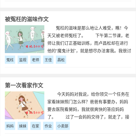
被冤枉的滋味作文
冤枉的滋味是那么地让人难受，瞧！今
天又被老师冤枉了。 下午第二节课，老
师让我们订正基础训练，而卢昌松却在进行
他的“魔鬼计划”，就是想尽办法害我。我很讨
厌他，我就命令王佳乐监视卢昌松，有情况
冤枉
监视
老师
王佳
昌松
就告诉我，不能忘记，我也
第一次看家作文
今天妈妈对我说，给你领交一个任务在
家看妹妹照门怎么样？爸爸有事要办，妈妈
要去医院看舅妈，我就很爽快的答应妈妈
了。 过了一会妈妈交待了，就走了，接
着爸爸也出门了。妹妹说她要和二楼的小朋
妈妈
妹妹
在家
作业
小卖部
友玩。我就一个人在家写作业，