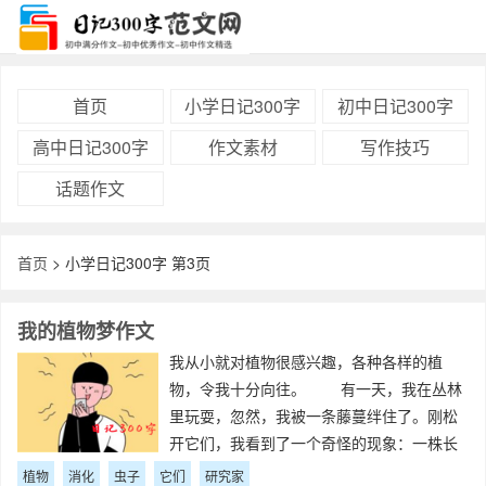
首页
小学日记300字
初中日记300字
高中日记300字
作文素材
写作技巧
话题作文
首页
> 小学日记300字 第3页
我的植物梦作文
我从小就对植物很感兴趣，各种各样的植
物，令我十分向往。 有一天，我在丛林
里玩耍，忽然，我被一条藤蔓绊住了。刚松
开它们，我看到了一个奇怪的现象：一株长
着锯齿状叶子的植物正在把一只蠕虫吞下
植物
消化
虫子
它们
研究家