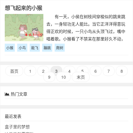
想飞起来的小猴
有一天，小侯在树枝间穿梭似的跳来跳
去，一身轻功无人能比。当它正洋洋得意玩
得正欢的时候，一只小鸟从头顶飞过，嘴中
唱着歌。小猴看了不禁呆在那里好久不动，
咦！小鸟怎么脚不粘地就能在空中自由自在
小猴
小鸟
能飞
蹦跳
爬树
的来去自如，比我强多了。于是，
首页
1
2
3
4
5
6
7
8
9
10
末页
热门文章
最近发表
盒子里的梦想