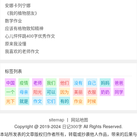
安娜卡列宁娜
《我的植物朋友》
数学作业
应该有格物致知精神
心儿怦怦跳400字优秀作文
原来我没懂
我喜欢的老师作文
标签列表
中国
疫情
老师
我们
他们
没有
自己
妈妈
爸爸
一个
母亲
阳光
可以
因为
美丽
衣服
奶奶
同学
光下
就是
作文
它们
有的
作业
时候
sitemap
丨
网站地图
Copyright @ 2019-2024
日记300字
All Rights Reserved.
本站所发表的文章版权归作者所有，转载或抄袭他人作品，带来的后果与