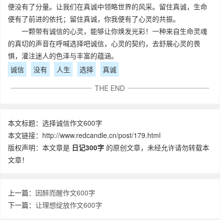
便没有了分量。让我们在真诚中领略世界的风采。留住真诚，生命
便有了前进的依托；留住真诚，你我便有了心灵的共振。
一颗带有诚信的心灵，能够让你焕发光彩！一种来自生命灵魂
的真切的声音在呼喊选择吧诚信，心灵的契约，去舒展心灵的畏
惧，灌注迷人的色泽与丰富的蕴涵。
诚信
没有
人生
选择
真诚
THE END
本文标题：选择诚信作文600字
本文链接：http://www.redcandle.cn/post/179.html
版权声明：本文章是
日记300字
的原创文章，未经允许请勿转载本
文章！
上一篇：
因醉而醒作文600字
下一篇：
让理想绽放作文600字