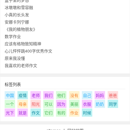
盒子里的梦想
冰墩墩和雪容融
小真的长头发
安娜卡列宁娜
《我的植物朋友》
数学作业
应该有格物致知精神
心儿怦怦跳400字优秀作文
原来我没懂
我喜欢的老师作文
标签列表
中国
疫情
老师
我们
他们
没有
自己
妈妈
爸爸
一个
母亲
阳光
可以
因为
美丽
衣服
奶奶
同学
光下
就是
作文
它们
有的
作业
时候